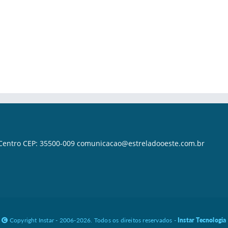
o Centro CEP: 35500-009 comunicacao@estreladooeste.com.br
Copyright Instar - 2006-2026. Todos os direitos reservados -
Instar Tecnologia