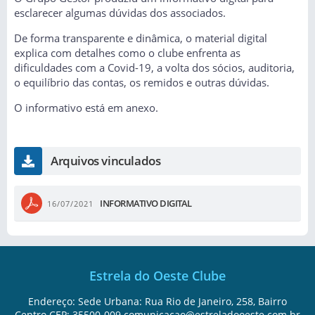
esclarecer algumas dúvidas dos associados.
De forma transparente e dinâmica, o material digital
explica com detalhes como o clube enfrenta as
dificuldades com a Covid-19, a volta dos sócios, auditoria,
o equilíbrio das contas, os remidos e outras dúvidas.
O informativo está em anexo.
Arquivos vinculados
INFORMATIVO DIGITAL
16/07/2021
Estrela do Oeste Clube
Endereço: Sede Urbana: Rua Rio de Janeiro, 258, Bairro
Centro CEP: 35500-009 comunicacao@estreladooeste.com.br